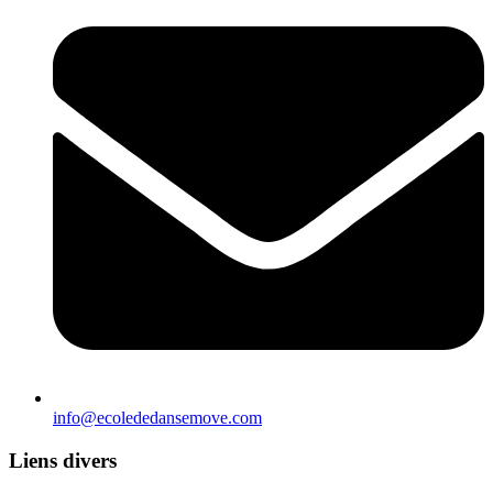
info@ecolededansemove.com
Liens divers